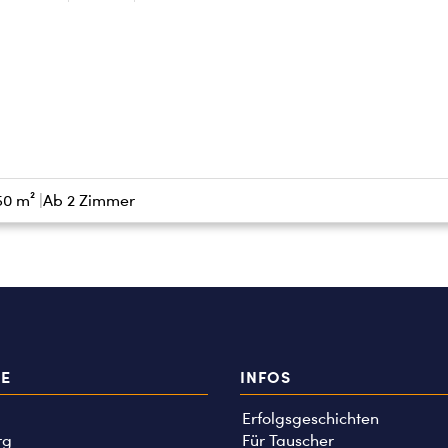
50 m²
Ab 2 Zimmer
TE
INFOS
Erfolgsgeschichten
rg
Für Tauscher