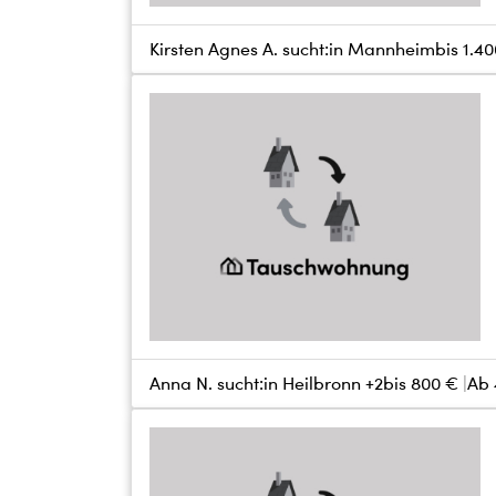
Kirsten Agnes A. sucht:
in Mannheim
bis
1.4
Anna N. sucht:
in Heilbronn +2
bis
800 €
Ab 