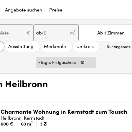
Angebote suchen
Preise
€
ab
m²
Ab 1 Zimmer
Ausstattung
Merkmale
Umkreis
Nur Angebote m
Etage: Erdgeschoss - 10
 Heilbronn
Charmante Wohnung in Kernstadt zum Tausch
Heilbronn, Kernstadt
600 €
63 m²
3 Zi.