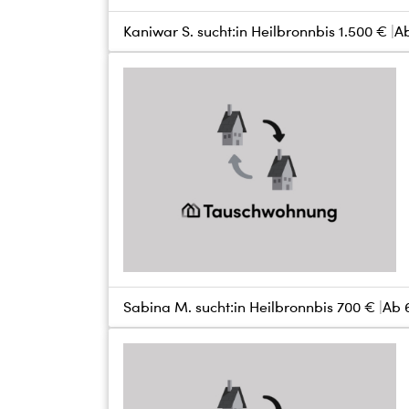
Kaniwar S. sucht:
in Heilbronn
bis
1.500 €
A
Sabina M. sucht:
in Heilbronn
bis
700 €
Ab 