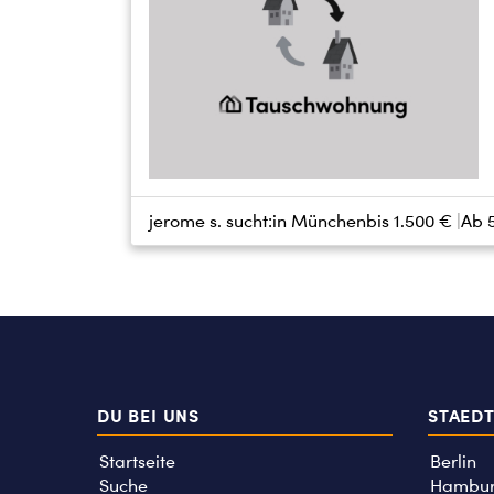
jerome s. sucht:
in München
bis
1.500 €
Ab 
DU BEI UNS
STAED
Startseite
Berlin
Suche
Hambu