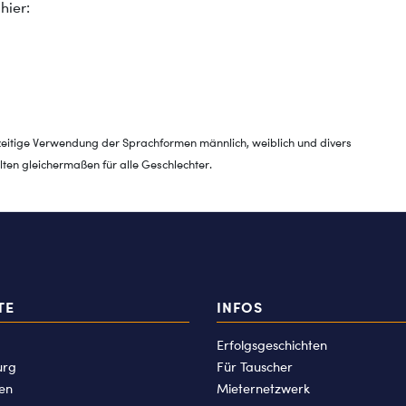
hier:
zeitige Verwendung der Sprachformen männlich, weiblich und divers
ten gleichermaßen für alle Geschlechter.
TE
INFOS
Erfolgsgeschichten
rg
Für Tauscher
en
Mieternetzwerk