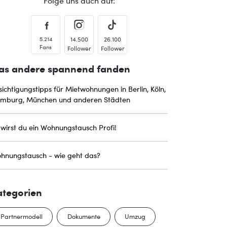
Folge uns auch auf:
5.214
14.500
26.100
Fans
Follower
Follower
as andere spannend fanden
sichtigungstipps für Mietwohnungen in Berlin, Köln,
mburg, München und anderen Städten
 wirst du ein Wohnungstausch Profi!
hnungstausch - wie geht das?
ategorien
Partnermodell
Dokumente
Umzug