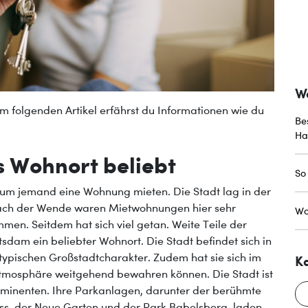
W
m folgenden Artikel erfährst du Informationen wie du
Be
Ha
s Wohnort beliebt
So
aum jemand eine Wohnung mieten. Die Stadt lag in der
Nach der Wende waren Mietwohnungen hier sehr
Wo
men. Seitdem hat sich viel getan. Weite Teile der
tsdam ein beliebter Wohnort. Die Stadt befindet sich in
 typischen Großstadtcharakter. Zudem hat sie sich im
K
Atmosphäre weitgehend bewahren können. Die Stadt ist
rominenten. Ihre Parkanlagen, darunter der berühmte
ss, der Neue Garten und der Park Babelsberg, laden