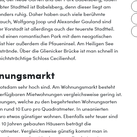
ter Stadtteil ist Babelsberg, denn dieser liegt am
sonders ruhig. Daher haben auch viele berühmte
r Jauch, Wolfgang Joop und Alexander Gauland sind
 Vorstadt ist allerdings auch der teuerste Stadtteil.
el und einen romantischen Park mit dem neogotischen
 ist hier außerdem die Pfaueninsel. Am Heiligen See
rände. Über die Glienicker Brücke ist man schnell in
chtsträchtige Schloss Cecilienhof.
hnungsmarkt
in Potsdam sehr hoch sind. Am Wohnungsmarkt besteht
erfügbaren Mietwohnungen vergleichsweise gering ist.
ohnungen, welche zu den begehrtesten Wohnungsarten
en rund 10 Euro pro Quadratmeter. In unsanierten
ro etwas günstiger wohnen. Ebenfalls sehr teuer sind
 10 Jahren gebauten Häusern beträgt die
dratmeter. Vergleichsweise günstig kommt man in