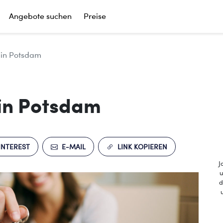
Angebote suchen
Preise
in Potsdam
in Potsdam
INTEREST
E-MAIL
LINK KOPIEREN
J
u
d