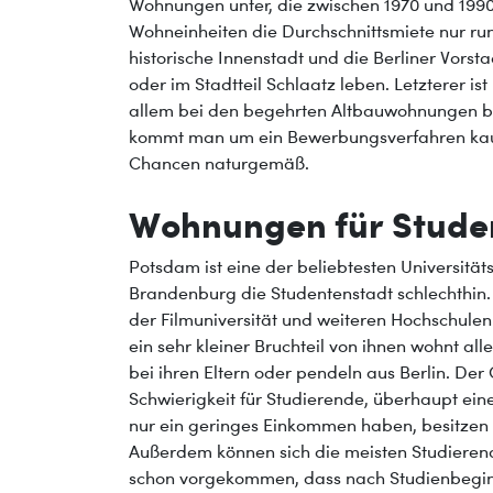
Wohnungen unter, die zwischen 1970 und 1990 
Wohneinheiten die Durchschnittsmiete nur rund
historische Innenstadt und die Berliner Vorst
oder im Stadtteil Schlaatz leben. Letzterer i
allem bei den begehrten Altbauwohnungen be
kommt man um ein Bewerbungsverfahren kau
Chancen naturgemäß.
Wohnungen für Stude
Potsdam ist eine der beliebtesten Universitä
Brandenburg die Studentenstadt schlechthin.
der Filmuniversität und weiteren Hochschulen
ein sehr kleiner Bruchteil von ihnen wohnt alle
bei ihren Eltern oder pendeln aus Berlin. De
Schwierigkeit für Studierende, überhaupt ein
nur ein geringes Einkommen haben, besitzen 
Außerdem können sich die meisten Studierende
schon vorgekommen, dass nach Studienbeginn 