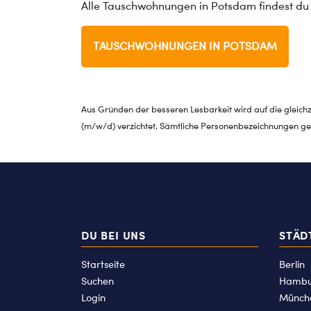
Alle Tauschwohnungen in Potsdam findest du 
TAUSCHWOHNUNGEN IN POTSDAM
Aus Gründen der besseren Lesbarkeit wird auf die gleich
(m/w/d) verzichtet. Sämtliche Personenbezeichnungen gel
DU BEI UNS
STÄD
Startseite
Berlin
Suchen
Hambu
Login
Münch