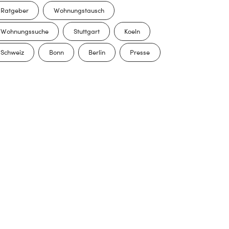
Ratgeber
Wohnungstausch
Wohnungssuche
Stuttgart
Koeln
Schweiz
Bonn
Berlin
Presse