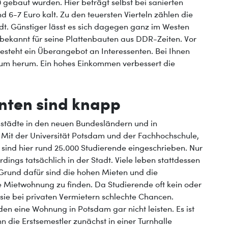
gebaut wurden. Hier beträgt selbst bei sanierten
 6-7 Euro kalt. Zu den teuersten Vierteln zählen die
adt. Günstiger lässt es sich dagegen ganz im Westen
st bekannt für seine Plattenbauten aus DDR-Zeiten. Vor
steht ein Überangebot an Interessenten. Bei Ihnen
m herum. Ein hohes Einkommen verbessert die
nten sind knapp
tsstädte in den neuen Bundesländern und in
 Mit der Universität Potsdam und der Fachhochschule,
 sind hier rund 25.000 Studierende eingeschrieben. Nur
rdings tatsächlich in der Stadt. Viele leben stattdessen
r Grund dafür sind die hohen Mieten und die
e Mietwohnung zu finden. Da Studierende oft kein oder
sie bei privaten Vermietern schlechte Chancen.
n eine Wohnung in Potsdam gar nicht leisten. Es ist
die Erstsemestler zunächst in einer Turnhalle