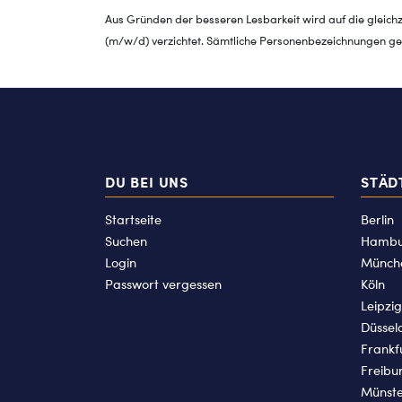
Aus Gründen der besseren Lesbarkeit wird auf die gleich
(m/w/d) verzichtet. Sämtliche Personenbezeichnungen gel
DU BEI UNS
STÄD
Startseite
Berlin
Suchen
Hambu
Login
Münch
Passwort vergessen
Köln
Leipzig
Düssel
Frankf
Freibu
Münst