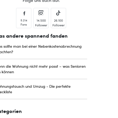
Folge uns auch auf:
5.214
14.500
26.100
Fans
Follower
Follower
as andere spannend fanden
s sollte man bei einer Nebenkostenabrechnung
achten?
nn die Wohnung nicht mehr passt – was Senioren
n können
hnungstausch und Umzug - Die perfekte
eckliste
ategorien