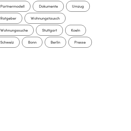
Partnermodell
Dokumente
Umzug
Ratgeber
Wohnungstausch
Wohnungssuche
Stuttgart
Koeln
Schweiz
Bonn
Berlin
Presse