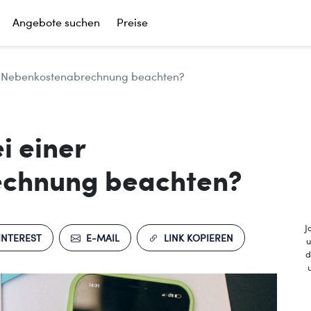
Angebote suchen
Preise
er Nebenkostenabrechnung beachten?
i einer
chnung beachten?
J
INTEREST
E-MAIL
LINK KOPIEREN
u
d