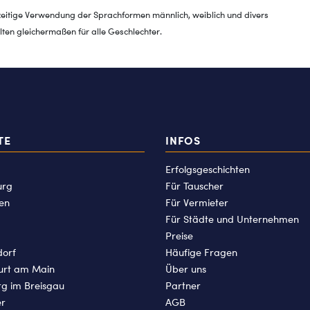
zeitige Verwendung der Sprachformen männlich, weiblich und divers
ten gleichermaßen für alle Geschlechter.
TE
INFOS
Erfolgsgeschichten
rg
Für Tauscher
en
Für Vermieter
Für Städte und Unternehmen
Preise
dorf
Häufige Fragen
urt am Main
Über uns
rg im Breisgau
Partner
er
AGB