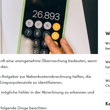
W
Wa
be
 oft eine unangenehme Überraschung bedeuten, wenn
We
rden.
tu
in Ratgeber zur Nebenkostenabrechnung helfen, die
Wo
insparpotenziale zu identifizieren.
Ch
, mögliche Fehler in der Abrechnung zu erkennen und
K
 folgende Dinge beachten: