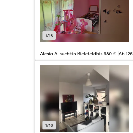
1/16
Alesia A. sucht:
in Bielefeld
bis
980 €
Ab 125
1/16