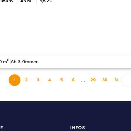
350 €
45 m²
1,5 Zi.
0 m²
Ab 3 Zimmer
1
2
3
4
5
6
29
30
31
...
TE
INFOS