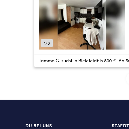
1/8
Tammo G. sucht:
in Bielefeld
bis
800 €
Ab 5
DU BEI UNS
STAED