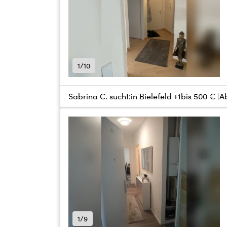
1/10
Sabrina C. sucht:
in Bielefeld +1
bis
500 €
A
1/9