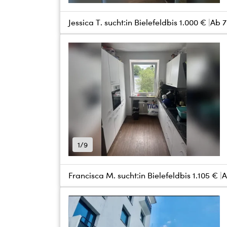
Jessica T. sucht:
in Bielefeld
bis
1.000 €
Ab 7
1/9
Francisca M. sucht:
in Bielefeld
bis
1.105 €
A