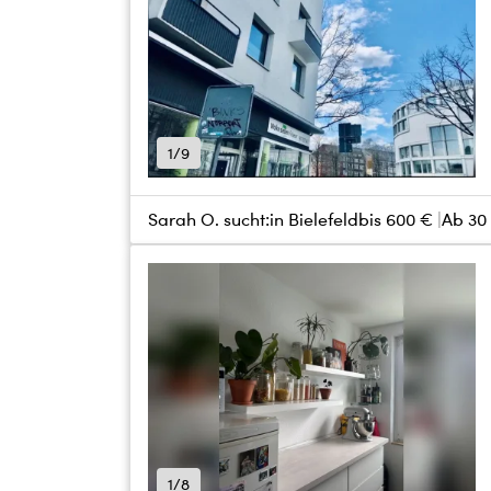
1/9
Sarah O. sucht:
in Bielefeld
bis
600 €
Ab 30
1/8