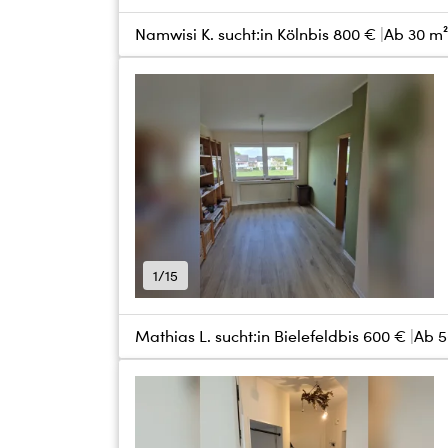
Namwisi K. sucht:
in Köln
bis
800 €
Ab 30 m
1/15
Mathias L. sucht:
in Bielefeld
bis
600 €
Ab 5