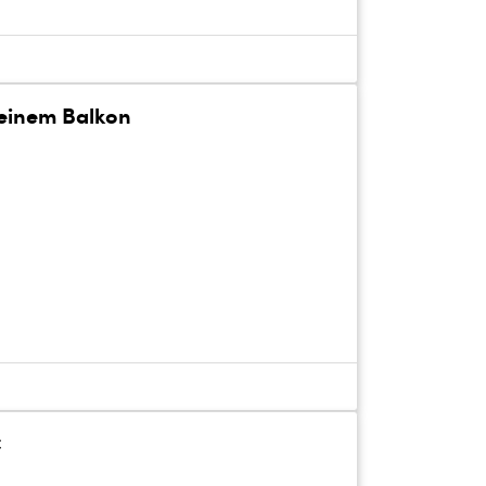
leinem Balkon
€