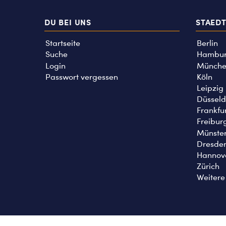
DU BEI UNS
STAED
Startseite
Berlin
Suche
Hambu
Login
Münche
Passwort vergessen
Köln
Leipzig
Düsseld
Frankfu
Freibur
Münste
Dresde
Hannov
Zürich
Weitere