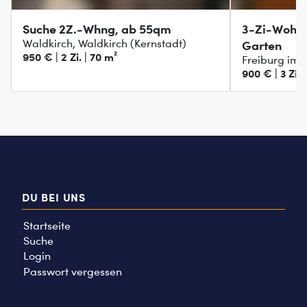
Suche 2Z.-Whng, ab 55qm
3-Zi-Wohnu
Waldkirch, Waldkirch (Kernstadt)
Garten
950 € | 2 Zi. | 70 m²
Freiburg im 
900 € | 3 Zi. 
DU BEI UNS
Startseite
Suche
Login
Passwort vergessen