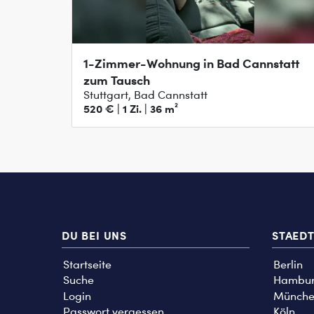
1-Zimmer-Wohnung in Bad Cannstatt
zum Tausch
Stuttgart, Bad Cannstatt
520 € | 1 Zi. | 36 m²
DU BEI UNS
STAED
Startseite
Berlin
Suche
Hambu
Login
Münche
Passwort vergessen
Köln