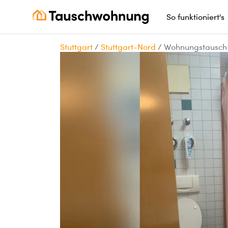
So funktioniert's
Stuttgart
/
Stuttgart-Nord
/
Wohnungstausch 