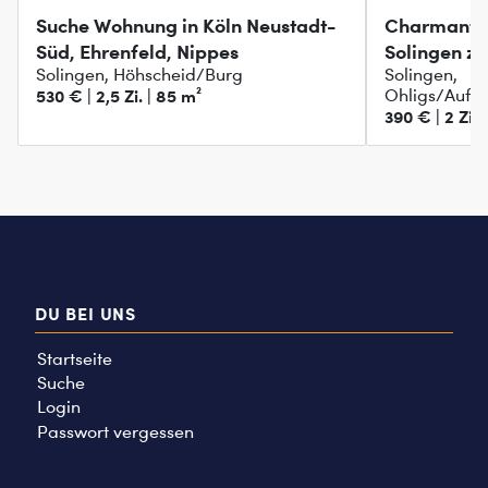
Suche Wohnung in Köln Neustadt-
Charmante
Süd, Ehrenfeld, Nippes
Solingen z
Solingen, Höhscheid/Burg
Solingen,
530 € | 2,5 Zi. | 85 m²
Ohligs/Aufd
390 € | 2 Zi. 
DU BEI UNS
Startseite
Suche
Login
Passwort vergessen