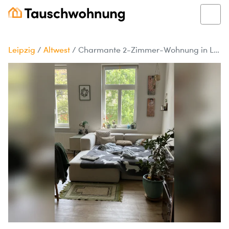
Leipzig
/
Altwest
/
Charmante 2-Zimmer-Wohnung in Leipzig Altwest