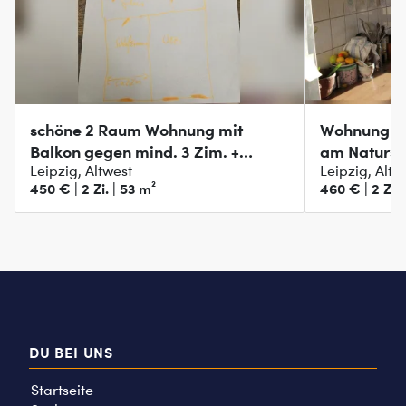
schöne 2 Raum Wohnung mit
Wohnung in
Balkon gegen mind. 3 Zim. +
am Natursc
Leipzig, Altwest
Leipzig, Altw
Garten
450 € | 2 Zi. | 53 m²
460 € | 2 Zi. 
DU BEI UNS
Startseite