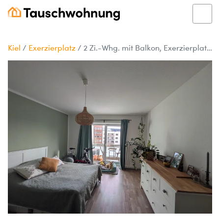
Kiel
/
Exerzierplatz
/
2 Zi.-Whg. mit Balkon, Exerzierplatz, zum Tausch