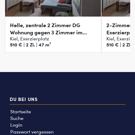
Helle, zentrale 2 Zimmer DG
2-Zimmer-A
Wohnung gegen 3 Zimmer im
Exerzierpl
Kiel, Exerzierplatz
Kiel, Exerzie
Grünen
510 € | 2 Zi. | 47 m²
510 € | 2 Zi. 
DU BEI UNS
Startseite
Suche
Login
Passwort vergessen