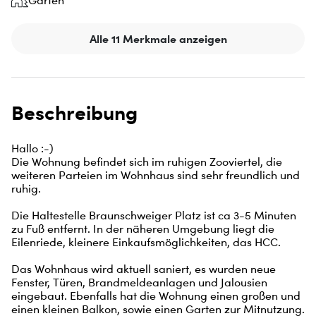
Garten
Alle 11 Merkmale anzeigen
Beschreibung
Hallo :-) 

Die Wohnung befindet sich im ruhigen Zooviertel, die 
weiteren Parteien im Wohnhaus sind sehr freundlich und 
ruhig. 

Die Haltestelle Braunschweiger Platz ist ca 3-5 Minuten 
zu Fuß entfernt. In der näheren Umgebung liegt die 
Eilenriede, kleinere Einkaufsmöglichkeiten, das HCC. 

Das Wohnhaus wird aktuell saniert, es wurden neue 
Fenster, Türen, Brandmeldeanlagen und Jalousien 
eingebaut. Ebenfalls hat die Wohnung einen großen und 
einen kleinen Balkon, sowie einen Garten zur Mitnutzung.
