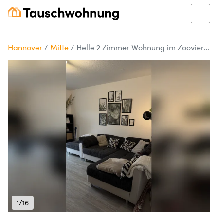
Hannover
/
Mitte
/
Helle 2 Zimmer Wohnung im Zooviertel
1/16