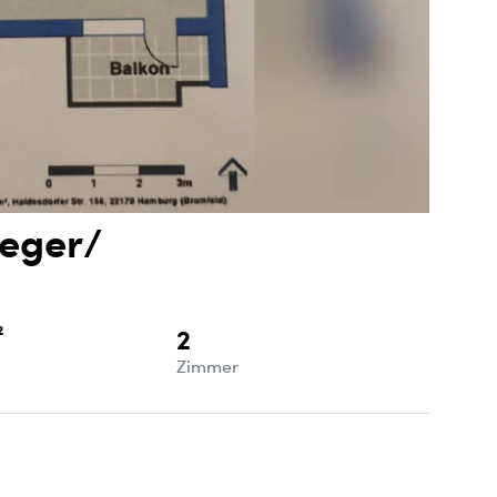
leger/
²
2
e
Zimmer