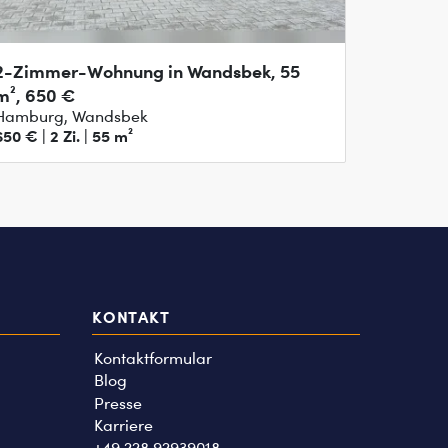
2-Zimmer-Wohnung in Wandsbek, 55
m², 650 €
Hamburg, Wandsbek
650 € | 2 Zi. | 55 m²
KONTAKT
Kontaktformular
Blog
Presse
Karriere
+49 228 92939018