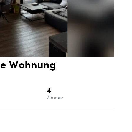
se Wohnung
4
e
Zimmer