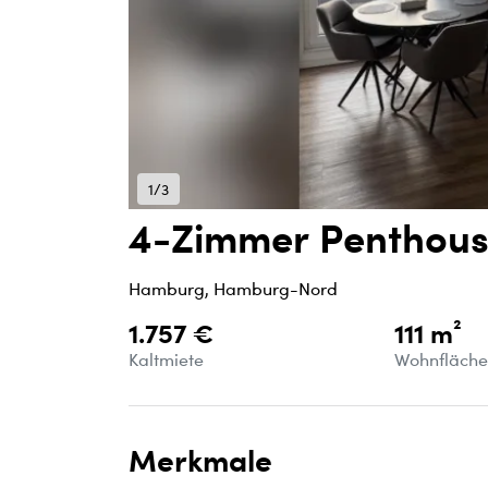
1/3
4-Zimmer Penthou
Hamburg, Hamburg-Nord
1.757 €
111 m²
Kaltmiete
Wohnfläch
Merkmale