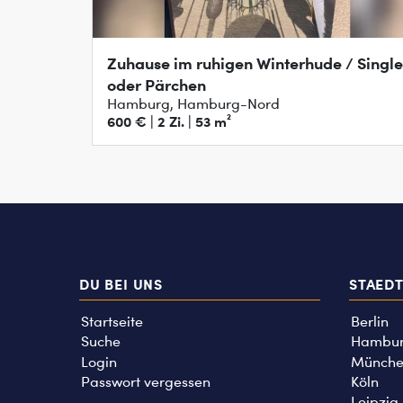
Zuhause im ruhigen Winterhude / Single
oder Pärchen
Hamburg, Hamburg-Nord
600 € | 2 Zi. | 53 m²
DU BEI UNS
STAED
Startseite
Berlin
Suche
Hambu
Login
Münche
Passwort vergessen
Köln
Leipzig