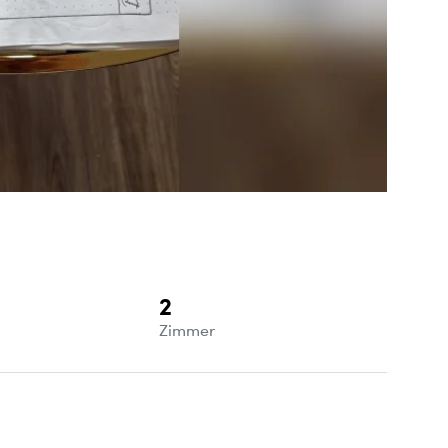
g
2
e
Zimmer