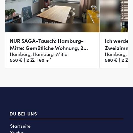
NUR SAGA-Tausch: Hamburg-
Ich werde 
Mitte: Gemütliche Wohnung, 2
Zweizimme
Hamburg, Hamburg-Mitte
Hamburg, H
Zimmer
550 € | 2 Zi. | 60 m²
560 € | 2 Zi. 
DU BEI UNS
Startseite
Suche