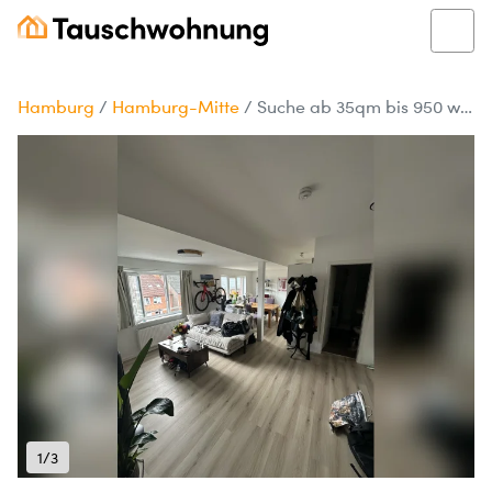
Hamburg
/
Hamburg-Mitte
/
Suche ab 35qm bis 950 warm - biete 67qm 1320 warm
1/3