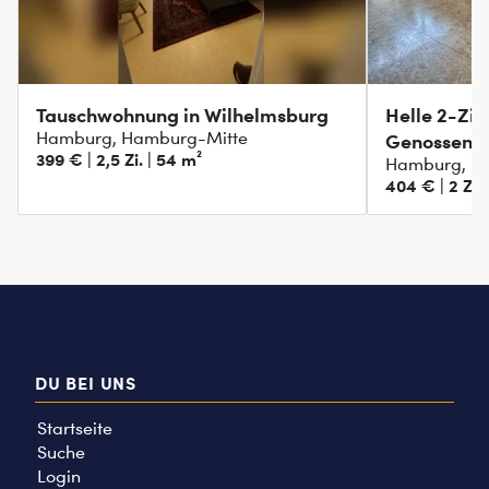
Tauschwohnung in Wilhelmsburg
Helle 2-Zi
Hamburg, Hamburg-Mitte
Genossensc
399 € | 2,5 Zi. | 54 m²
Hamburg, H
Wilhelmsbu
404 € | 2 Zi.
DU BEI UNS
Startseite
Suche
Login