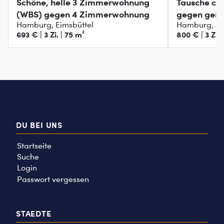
Schöne, helle 3 Zimmerwohnung
Tausche ch
(WBS) gegen 4 Zimmerwohnung
gegen gerä
Hamburg, Eimsbüttel
Hamburg, Al
693 € | 3 Zi. | 75 m²
800 € | 3 Zi. 
DU BEI UNS
Startseite
Suche
Login
Passwort vergessen
STAEDTE