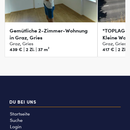
Gemütliche 2-Zimmer-Wohnung
*TOPLAGE* 
in Graz, Gries
Kleine Woh
Graz, Gries
Graz, Gries
439 € | 2 Zi. | 37 m²
417 € | 2 Zi. 
DU BEI UNS
Startseite
Suche
Login