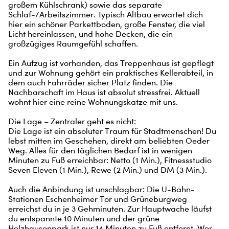
großem Kühlschrank) sowie das separate 
Schlaf-/Arbeitszimmer. Typisch Altbau erwartet dich 
hier ein schöner Parkettboden, große Fenster, die viel 
Licht hereinlassen, und hohe Decken, die ein 
großzügiges Raumgefühl schaffen.

Ein Aufzug ist vorhanden, das Treppenhaus ist gepflegt 
und zur Wohnung gehört ein praktisches Kellerabteil, in 
dem auch Fahrräder sicher Platz finden. Die 
Nachbarschaft im Haus ist absolut stressfrei. Aktuell 
wohnt hier eine reine Wohnungskatze mit uns.

Die Lage – Zentraler geht es nicht:

Die Lage ist ein absoluter Traum für Stadtmenschen! Du 
lebst mitten im Geschehen, direkt am beliebten Oeder 
Weg. Alles für den täglichen Bedarf ist in wenigen 
Minuten zu Fuß erreichbar: Netto (1 Min.), Fitnessstudio 
Seven Eleven (1 Min.), Rewe (2 Min.) und DM (3 Min.).

Auch die Anbindung ist unschlagbar: Die U-Bahn-
Stationen Eschenheimer Tor und Grüneburgweg 
erreichst du in je 3 Gehminuten. Zur Hauptwache läufst 
du entspannte 10 Minuten und der grüne 
Holzhausenpark ist nur 14 Minuten zu Fuß entfernt. Wer 