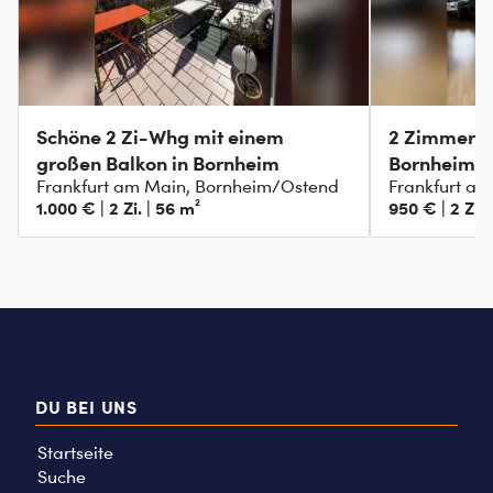
Schöne 2 Zi-Whg mit einem
2 Zimmer W
großen Balkon in Bornheim
Bornheim
Frankfurt am Main, Bornheim/Ostend
Frankfurt a
1.000 € | 2 Zi. | 56 m²
950 € | 2 Zi. 
DU BEI UNS
Startseite
Suche