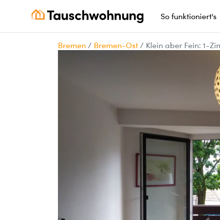
So funktioniert's
Bremen
/
Bremen-Ost
/
Klein aber Fein: 1-