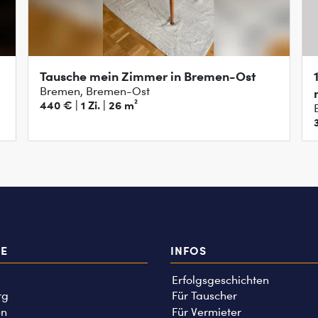
Tausche mein Zimmer in Bremen-Ost
Bremen, Bremen-Ost
440 € | 1 Zi. | 26 m²
TE
INFOS
Erfolgsgeschichten
rg
Für Tauscher
n
Für Vermieter