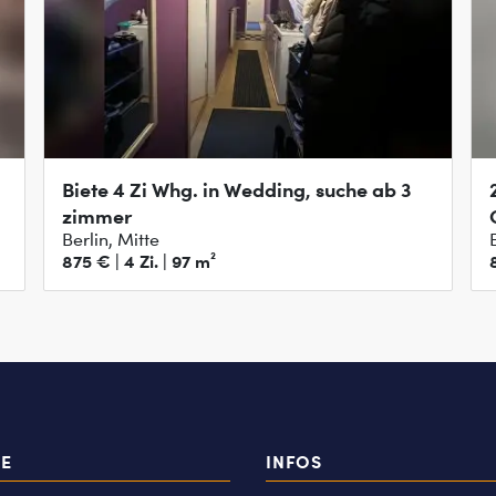
Biete 4 Zi Whg. in Wedding, suche ab 3
2-
zimmer
Berlin, Mitte
875 € | 4 Zi. | 97 m²
TE
INFOS