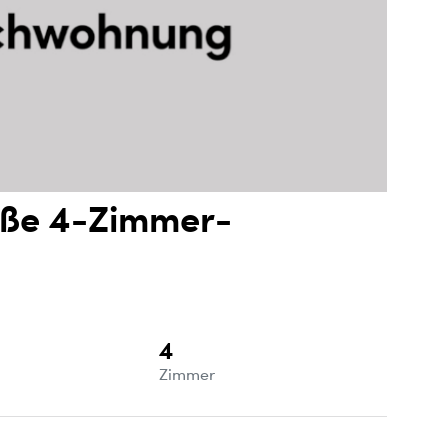
oße 4-Zimmer-
4
e
Zimmer