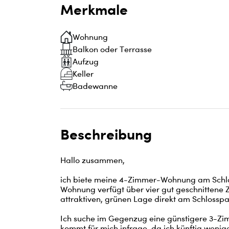
Merkmale
Wohnung
Balkon oder Terrasse
Aufzug
Keller
Badewanne
Beschreibung
Hallo zusammen,

ich biete meine 4-Zimmer-Wohnung am Schl
Wohnung verfügt über vier gut geschnittene Zi
attraktiven, grünen Lage direkt am Schlosspa
Ich suche im Gegenzug eine günstigere 3-Zi
kommt für mich infrage, da ich künftig wenig