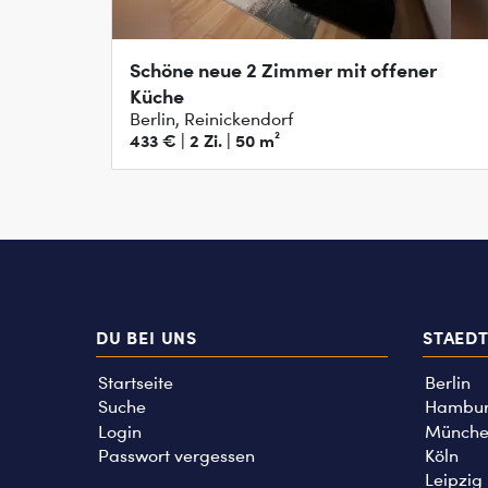
Schöne neue 2 Zimmer mit offener
Küche
Berlin, Reinickendorf
433 € | 2 Zi. | 50 m²
DU BEI UNS
STAED
Startseite
Berlin
Suche
Hambu
Login
Münche
Passwort vergessen
Köln
Leipzig