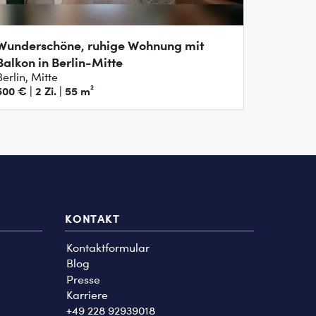
Wunderschöne, ruhige Wohnung mit
Balkon in Berlin-Mitte
Berlin, Mitte
500 € | 2 Zi. | 55 m²
KONTAKT
Kontaktformular
Blog
Presse
Karriere
+49 228 92939018