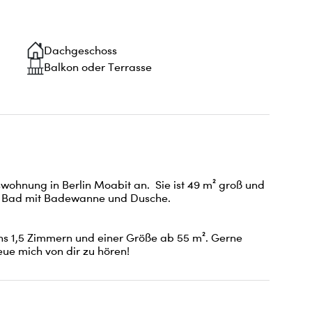
Dachgeschoss
Balkon oder Terrasse
hnung in Berlin Moabit an.  Sie ist 49 m² groß und 
, Bad mit Badewanne und Dusche. 

ns 1,5 Zimmern und einer Größe ab 55 m². Gerne 
eue mich von dir zu hören!