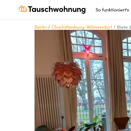
So funktioniert's
Berlin
/
Charlottenburg-Wilmersdorf
/
Biete 