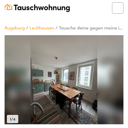
Augsburg
/
Lechhausen
/
Tausche deine gegen meine in Augsburg!
1/4