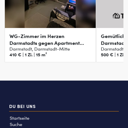
WG-Zimmer im Herzen
Gemütliche
Darmstadts gegen Apartment
Darmstadt
Darmstadt, Darmstadt-Mitte
Darmstadt, 
FFM / DA
410 € | 1 Zi. | 15 m²
500 € | 1 Zi. 
DU BEI UNS
Startseite
Suche