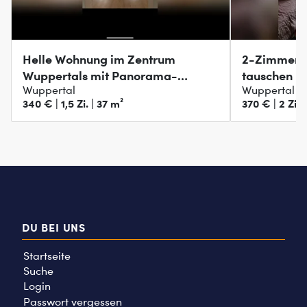
Helle Wohnung im Zentrum
2-Zimmer-
Wuppertals mit Panorama-
tauschen
Wuppertal
Wuppertal
Ausblick
340 € | 1,5 Zi. | 37 m²
370 € | 2 Zi. 
DU BEI UNS
Startseite
Suche
Login
Passwort vergessen