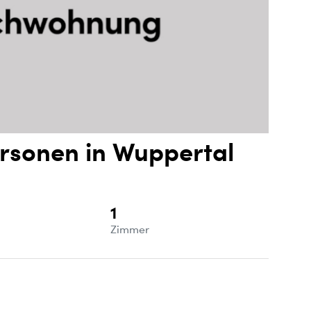
ersonen in Wuppertal
1
e
Zimmer