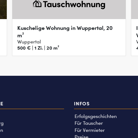
Kuschelige Wohnung in Wuppertal, 20
m²
Wuppertal
500 € | 1 Zi. | 20 m²
TE
INFOS
Erfolgsgeschichten
rg
Für Tauscher
n
Für Vermieter
Preise