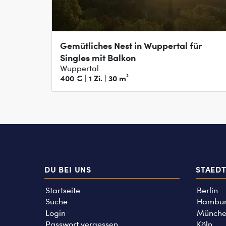
Gemütliches Nest in Wuppertal für
Singles mit Balkon
Wuppertal
400 € | 1 Zi. | 30 m²
DU BEI UNS
STAED
Startseite
Berlin
Suche
Hambu
Login
Münche
Passwort vergessen
Köln