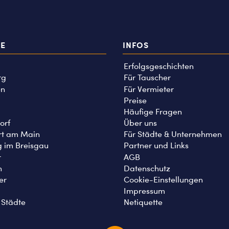
TE
INFOS
Erfolgsgeschichten
rg
Für Tauscher
n
Für Vermieter
Preise
Häufige Fragen
orf
Über uns
rt am Main
Für Städte & Unternehmen
g im Breisgau
Partner und Links
r
AGB
n
Datenschutz
er
Cookie-Einstellungen
Impressum
 Städte
Netiquette