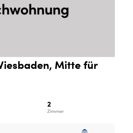
iesbaden, Mitte für
2
e
Zimmer