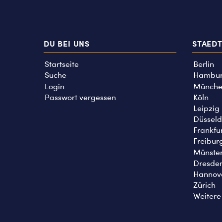
DU BEI UNS
STAED
Startseite
Berlin
Suche
Hambu
Login
Münche
Passwort vergessen
Köln
Leipzig
Düsseld
Frankfu
Freibur
Münste
Dresde
Hannov
Zürich
Weitere