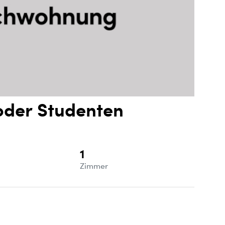
 oder Studenten
1
e
Zimmer