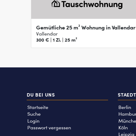
Gemütliche 25 m² Wohnung in Vallendar
Vallendar
300 € | 1 Zi. | 25 m²
DU BEI UNS
STAED
Startseite
Berlin
Suche
Hambu
Login
Münche
Passwort vergessen
Köln
Leipzig