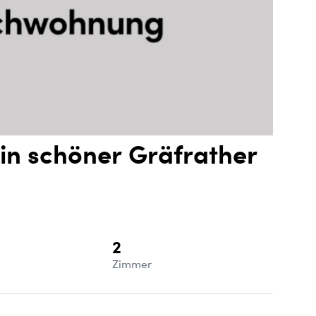
n schöner Gräfrather
2
e
Zimmer