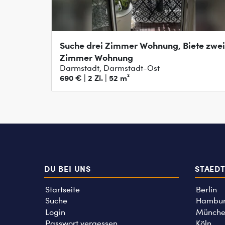
Suche drei Zimmer Wohnung, Biete zwei
Zimmer Wohnung
Darmstadt, Darmstadt-Ost
690 € | 2 Zi. | 52 m²
DU BEI UNS
STAED
Startseite
Berlin
Suche
Hambu
Login
Münche
Passwort vergessen
Köln