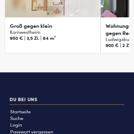
Groß gegen klein
Wohnungst
Kornwestheim
gegen Rems
950 € | 3,5 Zi. | 84 m²
Ludwigsburg
900 € | 2 Zi. 
DU BEI UNS
Startseite
Suche
Login
Passwort vergessen