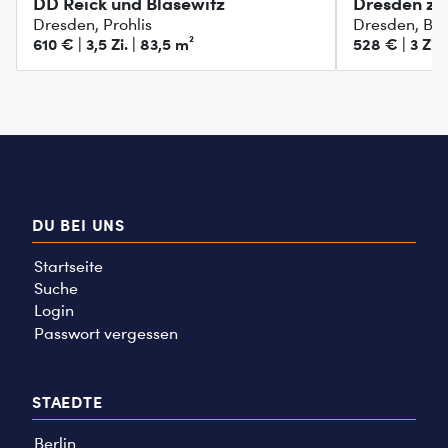
DD Reick und Blasewitz
Dresden zu
Dresden, Prohlis
Dresden, Bla
610 € | 3,5 Zi. | 83,5 m²
528 € | 3 Zi. 
DU BEI UNS
Startseite
Suche
Login
Passwort vergessen
STAEDTE
Berlin