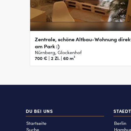
Zentrale, schöne Altbau-Wohnung direk
am Park :)
Nürnberg, Glockenhof
700 € | 2 Zi. | 60 m²
DU BEI UNS
STAED
Startseite
Berlin
Suche
Hambu