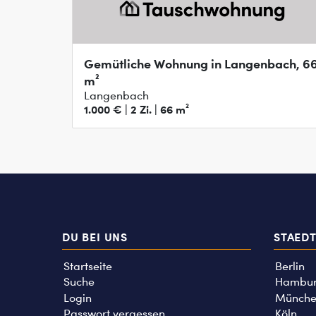
Gemütliche Wohnung in Langenbach, 6
m²
Langenbach
1.000 € | 2 Zi. | 66 m²
DU BEI UNS
STAED
Startseite
Berlin
Suche
Hambu
Login
Münche
Passwort vergessen
Köln