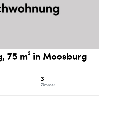
 75 m² in Moosburg
3
e
Zimmer