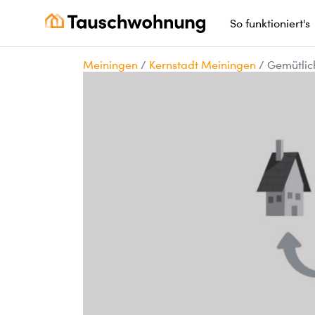
So funktioniert's
Meiningen
/
Kernstadt Meiningen
/
Gemütlic