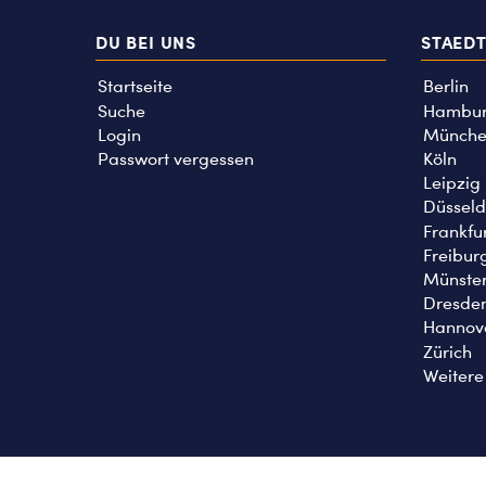
DU BEI UNS
STAED
Startseite
Berlin
Suche
Hambu
Login
Münche
Passwort vergessen
Köln
Leipzig
Düsseld
Frankfu
Freibur
Münste
Dresde
Hannov
Zürich
Weitere