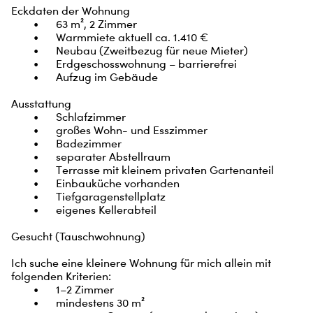
Eckdaten der Wohnung

	•	63 m², 2 Zimmer

	•	Warmmiete aktuell ca. 1.410 €

	•	Neubau (Zweitbezug für neue Mieter)

	•	Erdgeschosswohnung – barrierefrei

	•	Aufzug im Gebäude

Ausstattung

	•	Schlafzimmer

	•	großes Wohn- und Esszimmer

	•	Badezimmer

	•	separater Abstellraum

	•	Terrasse mit kleinem privaten Gartenanteil

	•	Einbauküche vorhanden

	•	Tiefgaragenstellplatz

	•	eigenes Kellerabteil

Gesucht (Tauschwohnung)

Ich suche eine kleinere Wohnung für mich allein mit 
folgenden Kriterien:

	•	1–2 Zimmer

	•	mindestens 30 m²
