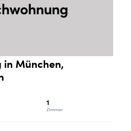
 in München,
h
1
e
Zimmer