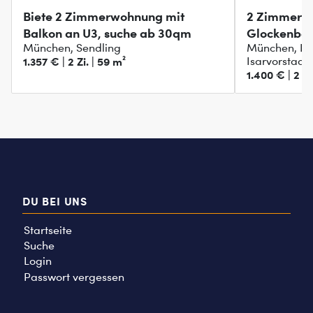
Biete 2 Zimmerwohnung mit
2 Zimmer 
Balkon an U3, suche ab 30qm
Glockenbac
München, Sendling
München, Lu
Garten, TG
1.357 € | 2 Zi. | 59 m²
Isarvorstadt
1.400 € | 2 Zi
DU BEI UNS
Startseite
Suche
Login
Passwort vergessen