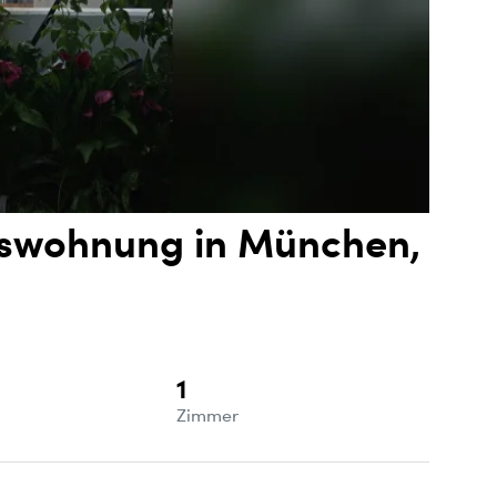
swohnung in München,
1
e
Zimmer