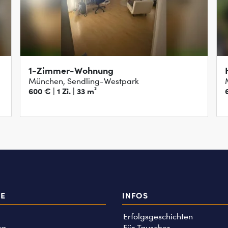
1-Zimmer-Wohnung
München, Sendling-Westpark
600 € | 1 Zi. | 33 m²
TE
INFOS
Erfolgsgeschichten
rg
Für Tauscher