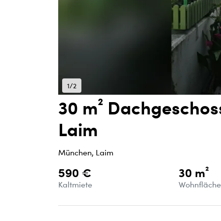
1/2
30 m² Dachgeschos
Laim
München, Laim
590 €
30 m²
Kaltmiete
Wohnfläch