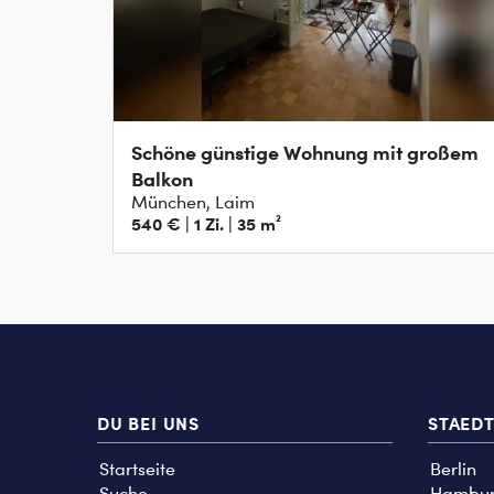
Schöne günstige Wohnung mit großem
Balkon
München, Laim
540 € | 1 Zi. | 35 m²
DU BEI UNS
STAED
Startseite
Berlin
Suche
Hambu