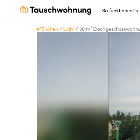
So funktioniert's
München
/
Laim
/
30 m² Dachgeschosswohnu