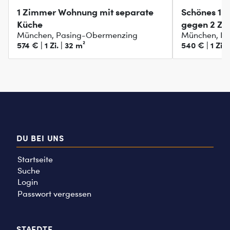
1 Zimmer Wohnung mit separate
Schönes 1 
Küche
gegen 2 Z
München, Pasing-Obermenzing
München, La
574 € | 1 Zi. | 32 m²
540 € | 1 Zi. 
DU BEI UNS
Startseite
Suche
Login
Passwort vergessen
STAEDTE