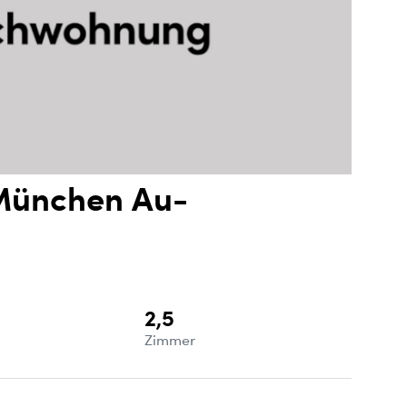
München Au-
2,5
e
Zimmer