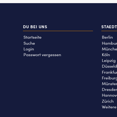
DU BEI UNS
STAED
Startseite
Berlin
Suche
Hambu
Login
Münche
Passwort vergessen
Köln
Leipzig
Düsseld
Frankfu
Freibur
Münste
Dresde
Hannov
Zürich
Weitere