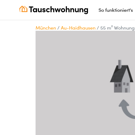
So funktioniert's
München
/
Au-Haidhausen
/
55 m² Wohnung