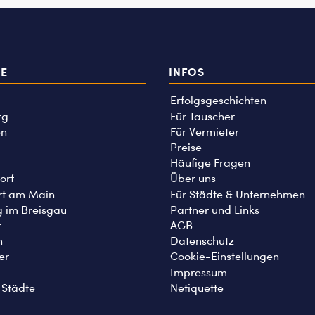
TE
INFOS
Erfolgsgeschichten
rg
Für Tauscher
n
Für Vermieter
Preise
Häufige Fragen
orf
Über uns
rt am Main
Für Städte & Unternehmen
g im Breisgau
Partner und Links
r
AGB
n
Datenschutz
er
Cookie-Einstellungen
Impressum
 Städte
Netiquette