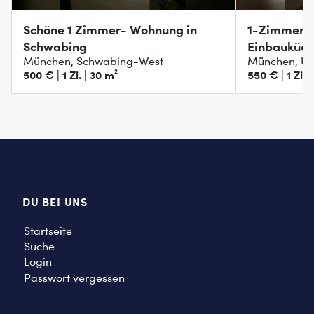
Schöne 1 Zimmer- Wohnung in
1-Zimmer Al
Schwabing
Einbauküch
München, Schwabing-West
München, Un
Zimmer
500 € | 1 Zi. | 30 m²
550 € | 1 Zi. 
DU BEI UNS
Startseite
Suche
Login
Passwort vergessen