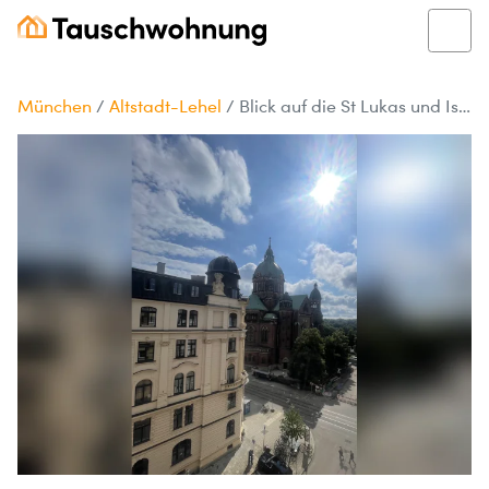
München
/
Altstadt-Lehel
/
Blick auf die St Lukas und Isar