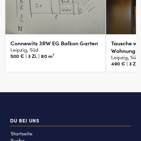
Connewitz 3RW EG Balkon Garten
Tausche wu
Leipzig, Süd
Wohnung ge
500 € | 3 Zi. | 80 m²
Leipzig, Süd
Wohung
490 € | 3 Zi. 
DU BEI UNS
Startseite
Suche