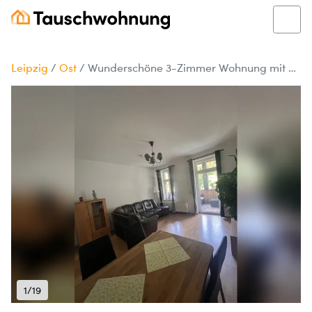
Leipzig
/
Ost
/
Wunderschöne 3-Zimmer Wohnung mit großem Balkon
1/19