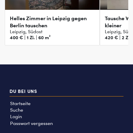
Helles Zimmer in Leipzig gegen
Tausche Wo
Berlin tauschen
kleiner
Leipzig, Südost
Leipzig, Süd
400 € | 1 Zi. | 60 m²
420 € | 2 Zi. 
DU BEI UNS
Startseite
Suche
Login
Passwort vergessen