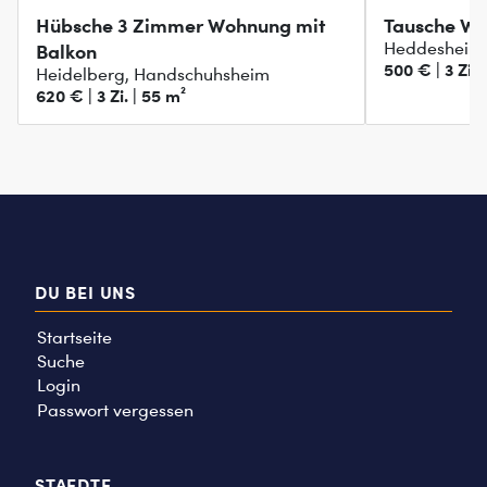
Hübsche 3 Zimmer Wohnung mit
Tausche Wo
Heddesheim
Balkon
500 € | 3 Zi. 
Heidelberg, Handschuhsheim
620 € | 3 Zi. | 55 m²
DU BEI UNS
Startseite
Suche
Login
Passwort vergessen
STAEDTE