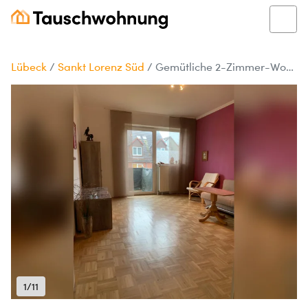
Lübeck
/
Sankt Lorenz Süd
/
Gemütliche 2-Zimmer-Wohnung in Lübeck
1/11