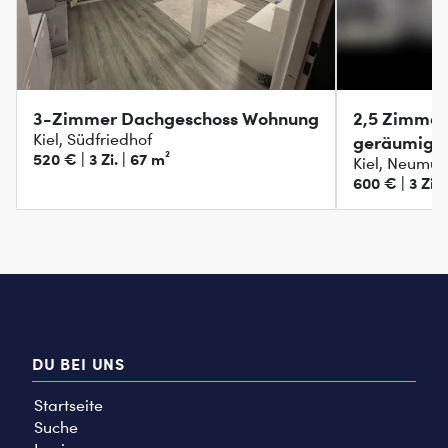
3-Zimmer Dachgeschoss Wohnung
2,5 Zimmer
Kiel, Südfriedhof
geräumig
520 € | 3 Zi. | 67 m²
Kiel, Neumüh
600 € | 3 Zi. 
DU BEI UNS
Startseite
Suche